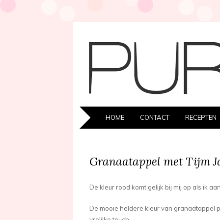
SKIP
HOME
CONTACT
RECEPTEN
TO
CONTENT
Granaatappel met Tijm 
De kleur rood komt gelijk bij mij op als ik a
De mooie heldere kleur van granaatappel pi
vrolijke touch.