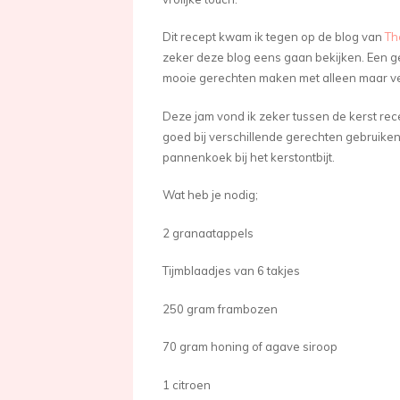
Dit recept kwam ik tegen op de blog van
Th
zeker deze blog eens gaan bekijken. Een ge
mooie gerechten maken met alleen maar ver
Deze jam vond ik zeker tussen de kerst re
goed bij verschillende gerechten gebruike
pannenkoek bij het kerstontbijt.
Wat heb je nodig;
2 granaatappels
Tijmblaadjes van 6 takjes
250 gram frambozen
70 gram honing of agave siroop
1 citroen