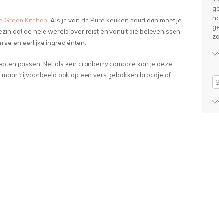
ge
ho
e Green Kitchen
. Als je van de Pure Keuken houd dan moet je
ge
zin dat de hele wereld over reist en vanuit die belevenissen
za
se en eerlijke ingrediënten.
cepten passen. Net als een cranberry compote kan je deze
n maar bijvoorbeeld ook op een vers gebakken broodje of
Se