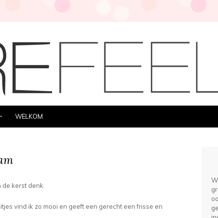
WELKOM
Jam
We
an de kerst denk.
gr
oo
tjes vind ik zo mooi en geeft een gerecht een frisse en
ge
in