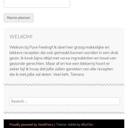
WELKOM!
Welkom bij Pure Feeling!! Ik deel hier graag makkelijke en
lekkere recepten die ook gemaakt kunnen worden in een druk
gezin. Ik kook bijna altijd met verse ingrediënten en houd van
gezonde gerechten. Maar af en toe een lekkernij hoort er
zeker bij! Ik hoop dat jullie zullen genieten van alle recepten
die ik met jullie zal delen. Veel liefs, Tamara
Search
Proudly powered by WordPress
|
Theme: Adelle by
BluChic
.