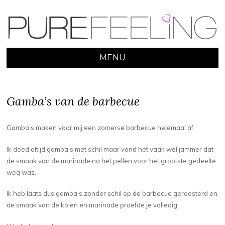
MENU
SKIP
TO
CONTENT
Gamba’s van de barbecue
Gamba’s maken voor mij een zomerse barbecue helemaal af.
Ik deed altijd gamba’s met schil maar vond het vaak wel jammer dat
de smaak van de marinade na het pellen voor het grootste gedeelte
weg was.
Ik heb laats dus gamba’s zonder schil op de barbecue geroosterd en
de smaak van de kolen en marinade proefde je volledig.