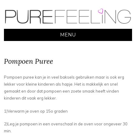
MENU
SKIP
TO
CONTENT
Pompoen Puree
Pompoen puree kan je in veel baksels gebruiken maar is ook erg
lekker voor kleine kinderen als hapje. Het is makkelijk en snel
gemaakt en door dat pompoen een zoete smaak heeft vinden
kinderen dit vaak erg lekker.
1)Verwarm je oven op 15o graden
2)Leg je pompoen in een ovenschaal in de oven voor ongeveer 30
min.