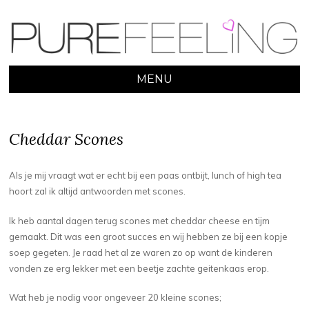
MENU
SKIP
TO
CONTENT
Cheddar Scones
Als je mij vraagt wat er echt bij een paas ontbijt, lunch of high tea
hoort zal ik altijd antwoorden met scones.
Ik heb aantal dagen terug scones met cheddar cheese en tijm
gemaakt. Dit was een groot succes en wij hebben ze bij een kopje
soep gegeten. Je raad het al ze waren zo op want de kinderen
vonden ze erg lekker met een beetje zachte geitenkaas erop.
Wat heb je nodig voor ongeveer 20 kleine scones;