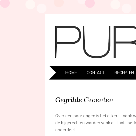
SKIP
HOME
CONTACT
RECEPTEN
TO
CONTENT
Gegrilde Groenten
Over een paar dagen is het al kerst. Vaak w
de bijgerechten worden vaak als laats bed
onderdeel.