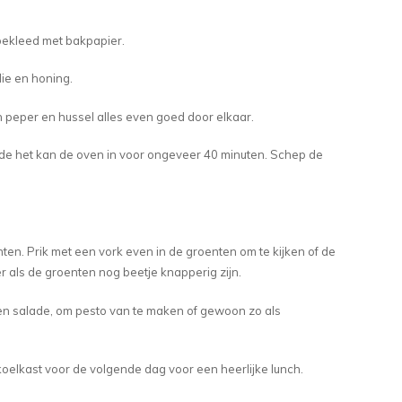
bekleed met bakpapier.
lie en honing.
 peper en hussel alles even goed door elkaar.
n de het kan de oven in voor ongeveer 40 minuten. Schep de
nten. Prik met een vork even in de groenten om te kijken of de
ker als de groenten nog beetje knapperig zijn.
 een salade, om pesto van te maken of gewoon zo als
koelkast voor de volgende dag voor een heerlijke lunch.