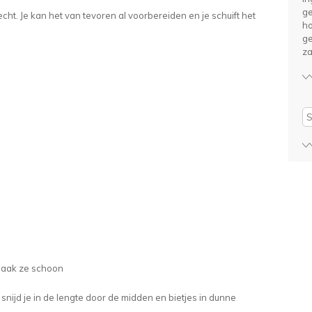
ge
cht. Je kan het van tevoren al voorbereiden en je schuift het
ho
ge
za
Se
 maak ze schoon
s snijd je in de lengte door de midden en bietjes in dunne