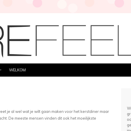
WELKOM
We
eet je al wel wat je wilt gaan maken voor het kerstdiner maar
gr
acht. De meeste mensen vinden dit ook het moeilijkste
oo
ge
in