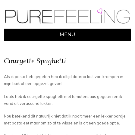
MENU
SKIP
TO
CONTENT
Courgette Spaghetti
Als ik pasta heb gegeten heb ik altijd daarna last van krampen in
mijn buik of een opgezet gevoel.
Laats heb ik courgette spaghetti met tomatensaus gegeten en ik
vond dit verassend lekker.
Nou betekend dit natuurlijk niet dat ik nooit meer een lekker bordje
met pasta eet maar om zo af te wisselen is dit een goede optie.