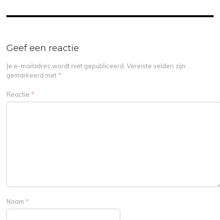
Geef een reactie
Je e-mailadres wordt niet gepubliceerd.
Vereiste velden zijn
gemarkeerd met
*
Reactie
*
Naam
*