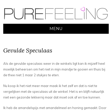
MENU
SKIP
TO
CONTENT
Gevulde Speculaas
Als de gevulde speculaas weer in de winkels ligt kan ik mijzelf heel
moeilijk beheersen om het niet in mijn mandje te gooien en thuis bij
de thee niet 1 maar 2 stukjes te eten.
Nu koop ik het niet meer maar maak ik het zelf en dat is niet te
vergelijken met de speculaas uit de winkel. Het is en blijft natuurlijk
niet een gezonde lekkernij maar dat moet ook af en toe kunnen.
Ik heb de amandelspijs met amandelmeel en honing gemaakt. Door