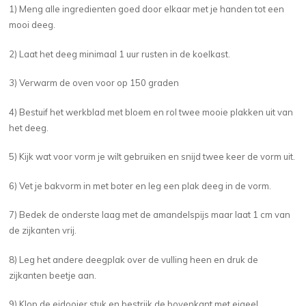
1) Meng alle ingredienten goed door elkaar met je handen tot een
mooi deeg.
2) Laat het deeg minimaal 1 uur rusten in de koelkast.
3) Verwarm de oven voor op 150 graden
4) Bestuif het werkblad met bloem en rol twee mooie plakken uit van
het deeg.
5) Kijk wat voor vorm je wilt gebruiken en snijd twee keer de vorm uit.
6) Vet je bakvorm in met boter en leg een plak deeg in de vorm.
7) Bedek de onderste laag met de amandelspijs maar laat 1 cm van
de zijkanten vrij.
8) Leg het andere deegplak over de vulling heen en druk de
zijkanten beetje aan.
9) Klop de eidooier stuk en bestrijk de bovenkant met eigeel.